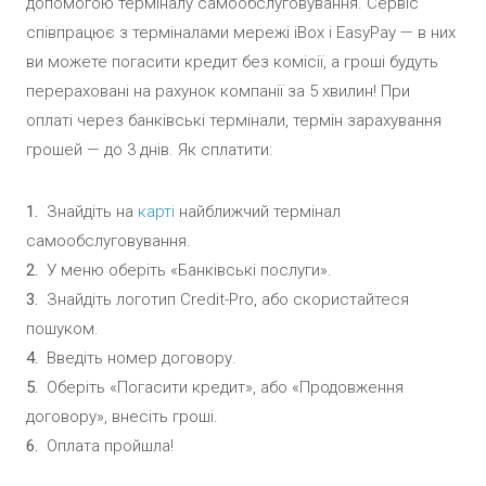
допомогою терміналу самообслуговування. Сервіс
співпрацює з терміналами мережі iBox і EasyPay — в них
ви можете погасити кредит без комісії, а гроші будуть
перераховані на рахунок компанії за 5 хвилин! При
оплаті через банківські термінали, термін зарахування
грошей — до 3 днів.
Як сплатити
:
Знайдіть на
карті
найближчий термінал
самообслуговування
.
У меню оберіть «Банківські послуги»
.
Знайдіть логотип Credit-Pro, або скористайтеся
пошуком
.
Введіть номер договору
.
Оберіть «Погасити кредит», або «Продовження
договору», внесіть гроші
.
Оплата пройшла
!