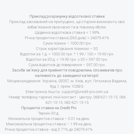
Приклад розрахунку відсоткової ставки
Приклад заснований на припущенні, що сторони виконають свої
зобов'язання своєчасно та в повному обсязі.
Щоденна відсоткова ставка = 1.99%
Річна процентна ставка (365 днів) = 24079.41%
Сума позики – 1000.00 грн.
Строк користування позикою – 30.
Відсотки за 1 д. = 1000.00 грн. * 1.99 / 100 = 19.90 грн.
Відсотки за 30 д. = 19.90 грн. х 30 = 597.00 грн.
Сума відсотків до повернення – 597.00 грн.
Засоби зв'язку для прийняття повідомлень споживачів про
належність до захищеної категорії:
Місцезнаходження: Україна, 03057, м. Київ, вул. Гетьмана Вадима,
буд.1, прим.1028/3;
Електронна пошта:
support@credit-pro.com.ua
Номер телефону гарячої лінії/контакт - центру: 068 621-15-15, 066
621-15-15, 063 621-15-15
Процентні ставки на Credit Pro
Термін 30 д.
Мінімальна процентна ставка – 0.01 на день
Максимальна процентна ставка – 1.99 на день
Річна процентна ставка - від 3.71% до 24079.41%