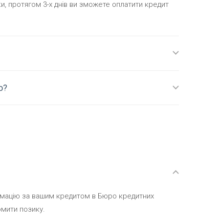
ки, протягом 3-х днів ви зможете оплатити кредит
ю?
рмацію за вашим кредитом в Бюро кредитних
рмити позику.