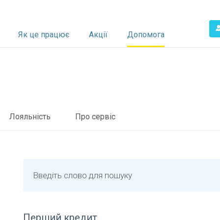
Як це працює
Акції
Допомога
тація компанії
льність
к погасити кредит
Про сервіс
Лояльність
Про сервіс
Введіть слово для пошуку
Перший кредит