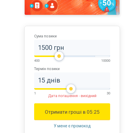
Сума позики
400
10000
Термін позики
1
30
Дата погашення - вихідний
Отримати гроші в
05:25
У мене є промокод