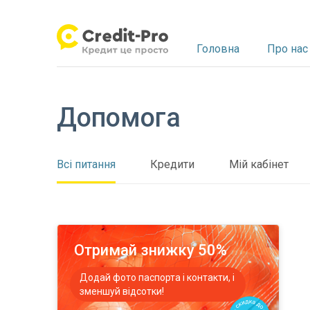
Головна
Про нас
Про сервіс
Як взяти кредит
Всі
Всі питання
Програма лояльності
Документи по кредиту
Кредити
Як продовжити кредит
Мій кабінет
Новини сервісу
Докумен
Лоя
Я
Допомога
Всі питання
Кредити
Мій кабінет
Отримай знижку 50%
Додай фото паспорта і контакти, і
зменшуй відсотки!