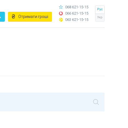
068 621-15-15
Рус
066 621-15-15
Отримати гроші
Укр
063 621-15-15