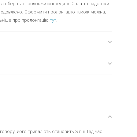
та оберіть «Продовжити кредит». Сплатіть відсотки
 продовжено. Оформити пролонгацію також можна,
ьніше про пролонгацію
тут
.
говору, його тривалість становить 3 дні. Під час