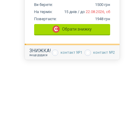
Ви
берете:
1500
грн
На термін
:
15
днів
/ до
22.08.2026, сб
Повертаєте
:
1948
грн
Обрати знижку
ЗНИЖКА
!
контакт №1
контакт №2
якщо додаси