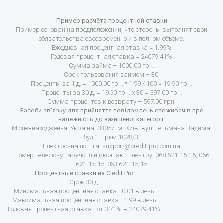
Пример расчёта процентной ставки
Пример основан на предположении, что стороны выполнят свои
обязательства своевременно и в полном объеме.
Ежедневная процентная ставка = 1.99%
Годовая процентная ставка = 24079.41%
Сумма займа – 1000.00 грн.
Срок пользования займом – 30.
Проценты за 1 д. = 1000.00 грн. * 1.99 / 100 = 19.90 грн.
Проценты за 30 д. = 19.90 грн. х 30 = 597.00 грн.
Сумма процентов к возврату – 597.00 грн.
Засоби зв'язку для прийняття повідомлень споживачів про
належність до захищеної категорії:
Місцезнаходження: Україна, 03057, м. Київ, вул. Гетьмана Вадима,
буд.1, прим.1028/3;
Електронна пошта:
support@credit-pro.com.ua
Номер телефону гарячої лінії/контакт - центру: 068 621-15-15, 066
621-15-15, 063 621-15-15
Процентные ставки на Credit Pro
Срок 30 д.
Минимальная процентная ставка - 0.01 в день
Максимальная процентная ставка - 1.99 в день
Годовая процентная ставка - от 3.71% в 24079.41%