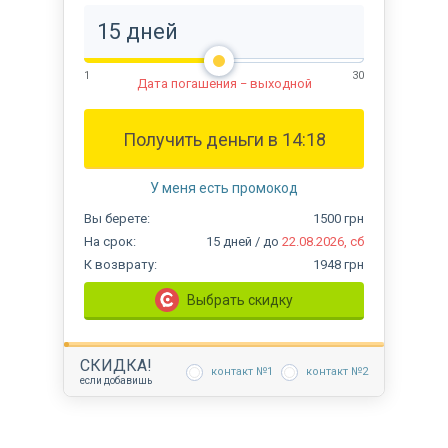
1
30
Дата погашения − выходной
Получить деньги в
14:18
У меня есть промокод
Вы
берете:
1500
грн
На срок
:
15
дней
/ до
22.08.2026, сб
К возврату
:
1948
грн
Выбрать скидку
СКИДКА
!
контакт №1
контакт №2
если добавишь