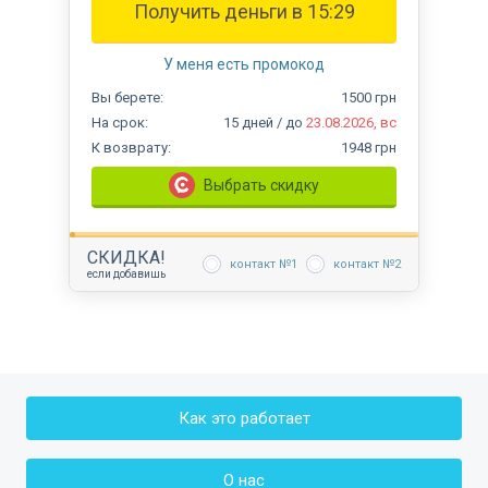
Получить деньги в
15:29
У меня есть промокод
Вы
берете:
1500
грн
На срок
:
15
дней
/ до
23.08.2026, вс
К возврату
:
1948
грн
Выбрать скидку
СКИДКА
!
контакт №1
контакт №2
если добавишь
Как это работает
О нас