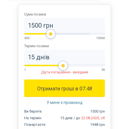
Сума позики
400
10000
Термін позики
1
30
Дата погашення - вихідний
Отримати гроші в
07:48
У мене є промокод
Ви
берете:
1500
грн
На термін
:
15
днів
/ до
22.08.2026, сб
Повертаєте
:
1948
грн