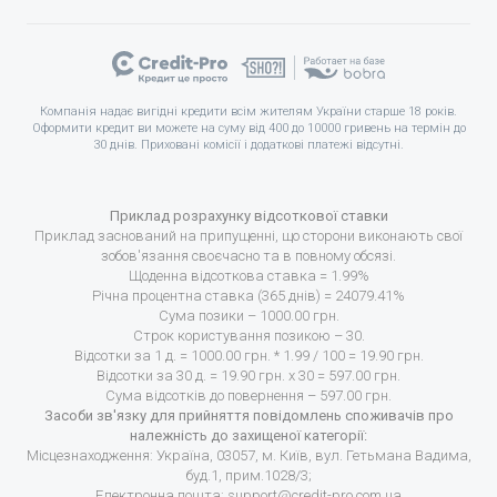
Компанія надає вигідні кредити всім жителям України старше 18 років.
Оформити кредит ви можете на суму від 400 до 10000 гривень на термін до
30 днів. Приховані комісії і додаткові платежі відсутні.
Приклад розрахунку відсоткової ставки
Приклад заснований на припущенні, що сторони виконають свої
зобов'язання своєчасно та в повному обсязі.
Щоденна відсоткова ставка = 1.99%
Річна процентна ставка (365 днів) = 24079.41%
Сума позики – 1000.00 грн.
Строк користування позикою – 30.
Відсотки за 1 д. = 1000.00 грн. * 1.99 / 100 = 19.90 грн.
Відсотки за 30 д. = 19.90 грн. х 30 = 597.00 грн.
Сума відсотків до повернення – 597.00 грн.
Засоби зв'язку для прийняття повідомлень споживачів про
належність до захищеної категорії:
Місцезнаходження: Україна, 03057, м. Київ, вул. Гетьмана Вадима,
буд.1, прим.1028/3;
Електронна пошта:
support@credit-pro.com.ua