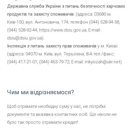
Державна служба України з питань безпечності харчових
продуктів та захисту споживачів:
(адреса: 03680 м.
Київ-150, вул. Антоновича, 174; телефон
(044) 528-94-38
,
(044) 528-92-44
,
https://www.dsiu.gov.ua
, E-mail:
dsiu@dsiu.gov.ua
).
Інспекція з питань захисту прав споживачів
у м. Києві
(адреса: 04070 м. Київ, вул. Терьохіна, 8-А тел./факс:
(044) 417-21-01
,
(044) 463-79-72
, E-mail:
mkyivzah@ukr.net
).
Чим ми відрізняємося?
Щоб отримати необхідну суму у нас, не потрібні
документи та вказівка ​​контактних осіб. Ще ніколи не
було так просто отримати кредит!