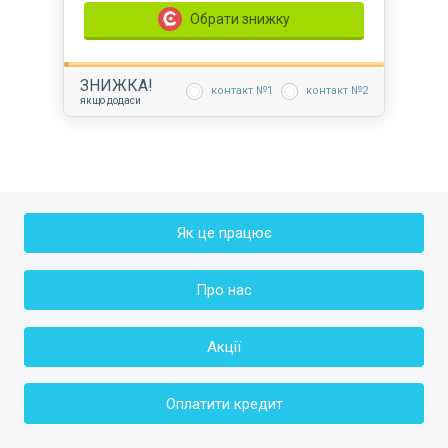
Обрати знижку
ЗНИЖКА
!
контакт №1
контакт №2
якщо додаси
Як це працює
Про нас
Акції
Оплатити кредит