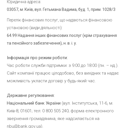
Юридична адреса:
03057, м. Київ, вул. Гетьмана Вадима, буд. 1, прим. 1028/3
Перелік фінансових послуг, що надаються фінансовою
установою (види діяльності):
64.99 Надання інших фінансових послуг (крім страхування
та пенсійного забезпечення), н. в. i. у.
Інформація про режим роботи:
Час роботи служби підтримки: з 9:00 до 18:00 (пн. – нд.).
Сайт компанії працює цілодобово, без вихідних та надає
можливість укласти договір у будь-який час.
Державне регулювання:
Національний банк України
(вул. Інститутська, 11-6, м.
Київ-8, 01601; тел: 0 800 505 240; форма електронного
звернення громадянина, яке надсилається на
nbu@bank.gov.ua
).