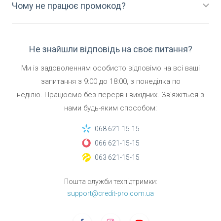
Чому не працює промокод?
Не знайшли відповідь на своє питання?
Ми із задоволенням особисто відповімо на всі ваші
запитання
з
9:00
до
18:00
,
з понеділка по
неділю.
Працюємо без перерв і вихідних. Зв'яжіться з
нами будь-яким способом:
068 621-15-15
066 621-15-15
063 621-15-15
Пошта служби техпідтримки:
support@credit-pro.com.ua