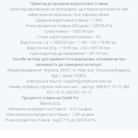
Приклад розрахунку відсоткової ставки
Приклад заснований на припущенні, що сторони виконають свої
зобов'язання своєчасно та в повному обсязі.
Щоденна відсоткова ставка = 1.99%
Річна процентна ставка (365 днів) = 24079.41%
Сума позики – 1000.00 грн.
Строк користування позикою – 30.
Відсотки за 1 д. = 1000.00 грн. * 1.99 / 100 = 19.90 грн.
Відсотки за 30 д. = 19.90 грн. х 30 = 597.00 грн.
Сума відсотків до повернення – 597.00 грн.
Засоби зв'язку для прийняття повідомлень споживачів про
належність до захищеної категорії:
Місцезнаходження: Україна, 03057, м. Київ, вул. Гетьмана Вадима,
буд.1, прим.1028/3;
Електронна пошта:
support@credit-pro.com.ua
Номер телефону гарячої лінії/контакт - центру: 068 621-15-15, 066
621-15-15, 063 621-15-15
Процентні ставки на Credit Pro
Термін 30 д.
Мінімальна процентна ставка – 0.01 на день
Максимальна процентна ставка – 1.99 на день
Річна процентна ставка - від 3.71% до 24079.41%