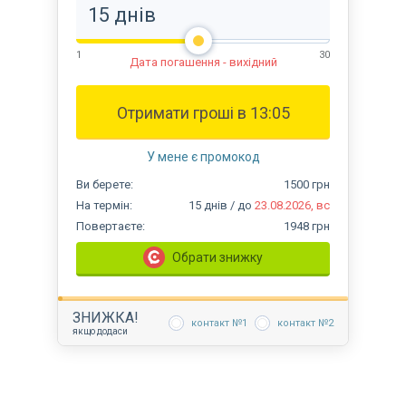
1
30
Дата погашення - вихідний
Отримати гроші в
13:05
У мене є промокод
Ви
берете:
1500
грн
На термін
:
15
днів
/ до
23.08.2026, вс
Повертаєте
:
1948
грн
Обрати знижку
ЗНИЖКА
!
контакт №1
контакт №2
якщо додаси