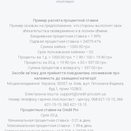
отсутствуют.
Пример расчёта процентной ставки
Пример основан на предположении, что стороны выполнят свои
обязательства своевременно и в полном объеме.
Ежедневная процентная ставка = 1.99%
Годовая процентная ставка = 24079.41%
Сумма займа – 1000.00 грн.
Срок пользования займом – 30.
Проценты за 1 д. = 1000.00 грн. * 1.99 / 100 = 19.90 грн.
Проценты за 30 д. = 19.90 грн. х 30 = 597.00 грн.
Сумма процентов к возврату – 597.00 грн.
Засоби зв'язку для прийняття повідомлень споживачів про
належність до захищеної категорії:
Місцезнаходження: Україна, 03057, м. Київ, вул. Гетьмана Вадима,
буд.1, прим.1028/3;
Електронна пошта:
support@credit-pro.com.ua
Номер телефону гарячої лінії/контакт - центру: 068 621-15-15, 066
621-15-15, 063 621-15-15
Процентные ставки на Credit Pro
Срок 30 д.
Минимальная процентная ставка - 0.01 в день
Максимальная процентная ставка - 1.99 в день
Годовая процентная ставка - от 3.71% в 24079.41%